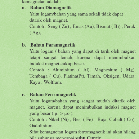
kemagnetan adalah:
a.
Bahan Diamagnetik
Yaitu logam/bahan yang sama sekali tidak dapat
ditarik oleh magnet.
Contoh : Seng ( Zn) , Emas (Au), Bismut ( Bi) , Perak
( Ag),
b.
Bahan Paramagnetik
Yaitu logam / bahan yang dapat di tarik oleh magnet
tetapi sangat lemah, karena dapat menimbulkan
induksi magnet cukup besar.
Contoh : Aluminium ( Al), Magnesium ( Mg),
Tembaga ( Cu), Platina(Pt), Timah, Oksigen, Udara,
Kayu , Wolfram.
c.
Bahan Ferromagnetik
Yaitu logam/bahan yang sangat mudah ditarik oleh
magnet, karena dapat menimbulkan induksi magnet
yang besar ( μ
> μo ).
Contoh : Nikel (Ni) , Besi ( Fe) , Baja, Cobalt ( Co),
Gadolinium.
Sifat kemagnetan logam ferromagnetik ini akan hilang
suhu Currie
bila suhunya mencapai
.