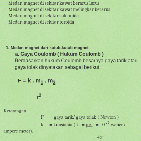
Medan magnet di sekitar kawat berarus lurus
·
Medan magnet di sekitar kawat melingkar berarus
·
Medan magnet di sekitar solenoida
·
Medan magnet di sekitar toroida
·
1. Medan magnet dari kutub-kutub magnet
a. Gaya Coulomb ( Hukum Coulomb )
Berdasarkan hukum Coulomb besarnya gaya tarik atau
gaya tolak dinyatakan sebagai berikut :
F = k .
m
. m
1
2
2
r
Keterangan :
F
= gaya tarik/ gaya tolak ( Newton )
-7
k
= konstanta ( k
=
μo
= 10
weber /
ampere meter).
4π