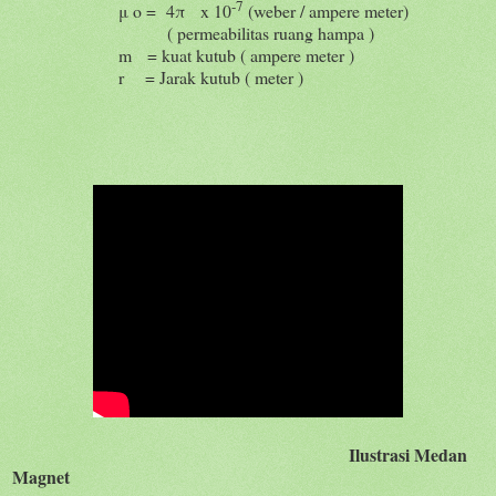
-7
μ o =
4π
x 10
(weber / ampere meter)
( permeabilitas ruang hampa )
m
= kuat kutub ( ampere meter )
r
= Jarak kutub ( meter )
Ilustrasi Medan
Magnet