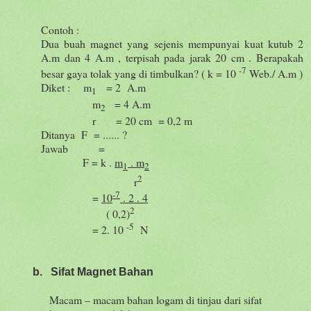
Contoh :
Dua buah magnet yang sejenis mempunyai kuat kutub 2
A.m dan 4 A.m , terpisah pada jarak 20 cm . Berapakah
-7
besar gaya tolak yang di timbulkan? ( k = 10
Web./ A.m )
Diket :
m
= 2
A.m
1
m
= 4 A.m
2
r
= 20 cm
= 0,2 m
Ditanya
F
= ...... ?
Jawab
=
F = k .
m
. m
1
2
2
r
-7
=
10
. 2 . 4
2
( 0,2)
-5
= 2. 10
N
b. Sifat Magnet Bahan
Macam – macam bahan logam di tinjau dari sifat