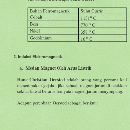
Bahan Ferromagnetik
Suhu Currie
Cobalt
o
1131
C
Besi
o
770
C
Nikel
o
358
C
Godolinium
o
16
C
2. Induksi Elektromagnetik
a. Medan Magnet Oleh Arus Listrik
H
anc
C
hristian
Oersted
adalah orang yang pertama kali
menenmukan gejala , jika sebuah magnet jarum di letakkan
sekitar kawat berarus ternyata magnet jarum menyimpang.
Adapun percobaan Oersted sebagai berikut :